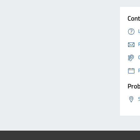
Cont
Prob