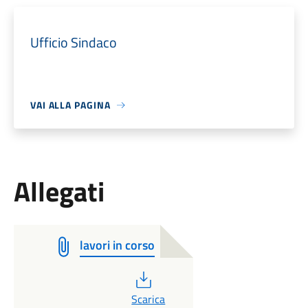
Ufficio Sindaco
VAI ALLA PAGINA
Allegati
lavori in corso
PDF
Scarica