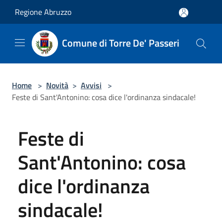
Salta al contenuto principale
Regione Abruzzo
Comune di Torre De' Passeri
Home
>
Novità
>
Avvisi
>
Feste di Sant'Antonino: cosa dice l'ordinanza sindacale!
Feste di
Sant'Antonino: cosa
dice l'ordinanza
sindacale!