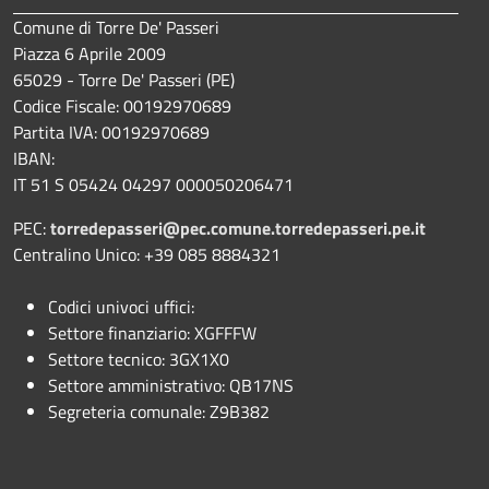
Comune di Torre De' Passeri
Piazza 6 Aprile 2009
65029 - Torre De' Passeri (PE)
Codice Fiscale: 00192970689
Partita IVA: 00192970689
IBAN:
IT 51 S 05424 04297 000050206471
PEC:
torredepasseri@pec.comune.torredepasseri.pe.it
Centralino Unico: +39 085 8884321
Codici univoci uffici:
Settore finanziario: XGFFFW
Settore tecnico: 3GX1X0
Settore amministrativo: QB17NS
Segreteria comunale: Z9B382