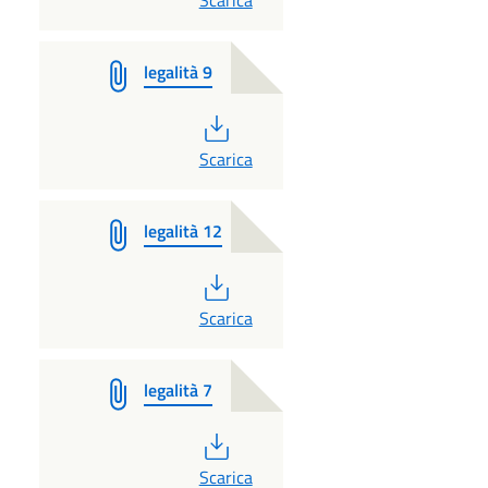
legalità 9
PDF
Scarica
legalità 12
PDF
Scarica
legalità 7
PDF
Scarica