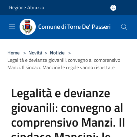
Salta al contenuto principale
Regione Abruzzo
Comune di Torre De' Passeri
Home
>
Novità
>
Notizie
>
Legalità e devianze giovanili: convegno al comprensivo
Manzi. Il sindaco Mancini: le regole vanno rispettate
Legalità e devianze
giovanili: convegno al
comprensivo Manzi. Il
sindaco Mancini: le