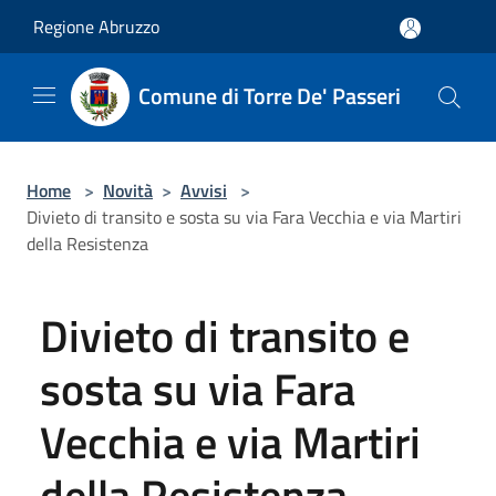
Salta al contenuto principale
Regione Abruzzo
Comune di Torre De' Passeri
Home
>
Novità
>
Avvisi
>
Divieto di transito e sosta su via Fara Vecchia e via Martiri
della Resistenza
Divieto di transito e
sosta su via Fara
Vecchia e via Martiri
della Resistenza