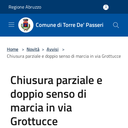
Salta al contenuto principale
Regione Abruzzo
Comune di Torre De' Passeri
Home
>
Novità
>
Avvisi
>
Chiusura parziale e doppio senso di marcia in via Grottucce
Chiusura parziale e
doppio senso di
marcia in via
Grottucce