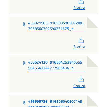
Scarica
456921963_916503590507288_
3958560792590251675_n
PDF
Scarica
456624120_916504253840555_
5645542244777905436_n
PDF
Scarica
456699736_916505040507143_
7112190194701097372_n