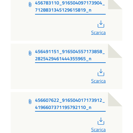
456783110_916504097173904_
7128831345129615819_n
PDF
Scarica
456491151_916504557173858_
2825429461444355965_n
PDF
Scarica
456607622_916504017173912_
4196607371195792110_n
PDF
Scarica