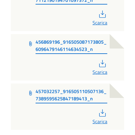
PDF
Scarica
456869196_916505087173805_
6096479146114634523_n
PDF
Scarica
457032257_916505110507136_
7389595625847189413_n
PDF
Scarica