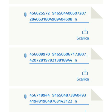
456625572_916504400507207_
2840631804969404608_n
PDF
Scarica
456609970_916505067173807_
4207281979213818944_n
PDF
Scarica
456719944_916504873840493_
4194819649763143122_n
PDF