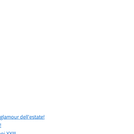
 glamour dell'estate!
!
ni XXIII