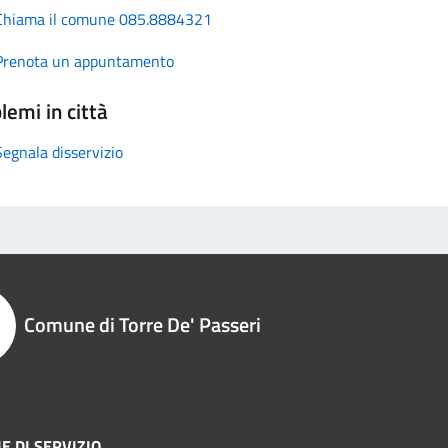
Chiama il comune 085.8884321
Prenota un appuntamento
lemi in città
Segnala disservizio
Comune di Torre De' Passeri
E DI SERVIZIO