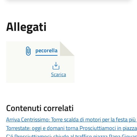
Allegati
pecorella
PDF
Scarica
Contenuti correlati
Arriva Centrissimo: Torre scalda di motori per la festa più
Torrestate: oggi e domani torna Prosciuttiamoci in piazza
C'é Prosciuttiamoci: chiude al traffico piazza Papa Giovan