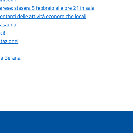
rese: stasera 5 febbraio alle ore 21 in sala
entanti delle attività economiche locali
Casauria
ci!
Stazione!
 la Befana!