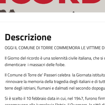
Descrizione
OGGI IL COMUNE DI TORRE COMMEMORA LE VITTIME D
Il Giorno del ricordo è una solennità civile italiana, che s
dimenticare i massacri delle foibe.
Il Comune di Torre de' Passeri celebra la Giornata istitu
rinnovare la memoria della tragedia degli italiani e di tutt
terre degli istriani, fiumani e dalmati nel secondo dopog
Si è scelto il 10 febbraio data in cui, nel 1947, furono firma
assegnavano alla Jugoslavia l'Istria, il Quarnaro, la città 