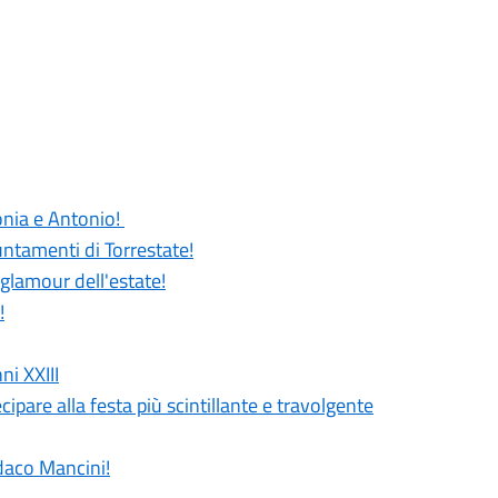
Sonia e Antonio!
untamenti di Torrestate!
 glamour dell'estate!
!
ni XXIII
cipare alla festa più scintillante e travolgente
ndaco Mancini!