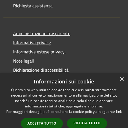
Richiesta assistenza
Amministrazione trasparente
Informativa privacy
Informative estese privacy
Note legali
Dichiarazione di accessibilità
×
Obbiettivi di Accessibilità
Informazioni sui cookie
Questo sito web utilizza cookie tecnici e assimilati strettamente
necessari al corretto funzionamento e alla navigazione del sito,
nonché un cookie tecnico analitico al solo fine di elaborare
informazioni statistiche, aggregate e anonime.
RSS
Copyright © 2026 • Comune di
Per maggiori dettagli, può consultare la cookie policy al seguente
link
Accessibilità
Torre De' Passeri • Powered by
Privacy
Municipium
Accesso
•
RIFIUTA TUTTO
ACCETTA TUTTO