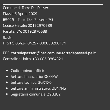
Comune di Torre De' Passeri
Piazza 6 Aprile 2009
65029 - Torre De' Passeri (PE)
Codice Fiscale: 00192970689
Partita IVA: 00192970689
IBAN:
IT 51 S 05424 04297 000050206471
PEC:
torredepasseri@pec.comune.torredepasseri.pe.it
Centralino Unico: +39 085 8884321
Codici univoci uffici:
Settore finanziario: XGFFFW
Settore tecnico: 3GX1X0
Settore amministrativo: QB17NS
Segreteria comunale: Z9B382