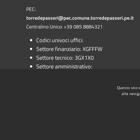
PEC:
torredepasseri@pec.comune.torredepasseri.pe.it
Centralino Unico: +39 085 8884321
Codici univoci uffici:
Settore finanziario: XGFFFW
Settore tecnico: 3GX1X0
Settore amministrativo:
QB17NS
Segreteria comunale: Z9B382
Questo sito 
alla navig
RSS
Accessibilità
Privacy
Cookie
Mappa de