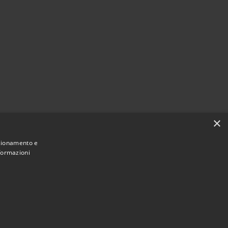
×
nzionamento e
nformazioni
Municipium
Accesso
di Torre De' Passeri • Powered by
•
redazione