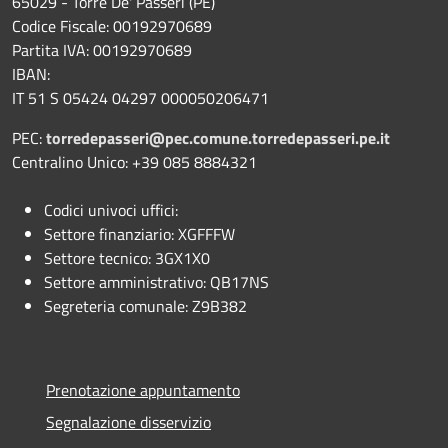
65029 - Torre De' Passeri (PE)
Codice Fiscale: 00192970689
Partita IVA: 00192970689
IBAN:
IT 51 S 05424 04297 000050206471
PEC:
torredepasseri@pec.comune.torredepasseri.pe.it
Centralino Unico: +39 085 8884321
Codici univoci uffici:
Settore finanziario: XGFFFW
Settore tecnico: 3GX1X0
Settore amministrativo: QB17NS
Segreteria comunale: Z9B382
Prenotazione appuntamento
Segnalazione disservizio