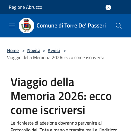
Salta al contenuto principale
Regione Abruzzo
Comune di Torre De' Passeri
Home
>
Novità
>
Avvisi
>
Viaggio della Memoria 2026: ecco come iscriversi
Viaggio della
Memoria 2026: ecco
come iscriversi
Le richieste di adesione dovranno pervenire al
Protocollo dell’Ente a mano o tramite mail all’indirizzo