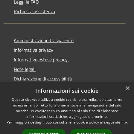
Leggi le FAQ
Richiesta assistenza
Amministrazione trasparente
Informativa privacy
Informative estese privacy
Note legali
Dichiarazione di accessibilità
×
Obbiettivi di Accessibilità
Informazioni sui cookie
Questo sito web utilizza cookie tecnici e assimilati strettamente
necessari al corretto funzionamento e alla navigazione del sito,
nonché un cookie tecnico analitico al solo fine di elaborare
informazioni statistiche, aggregate e anonime.
RSS
Copyright © 2026 • Comune di
Per maggiori dettagli, può consultare la cookie policy al seguente
link
Accessibilità
Torre De' Passeri • Powered by
Privacy
Municipium
Accesso
•