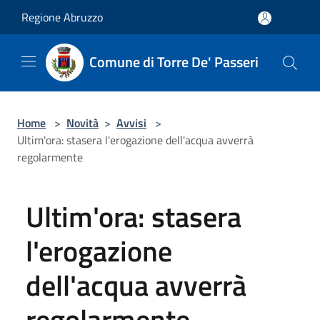
Salta al contenuto principale
Regione Abruzzo
Comune di Torre De' Passeri
Home
>
Novità
>
Avvisi
>
Ultim'ora: stasera l'erogazione dell'acqua avverrà
regolarmente
Ultim'ora: stasera
l'erogazione
dell'acqua avverrà
regolarmente