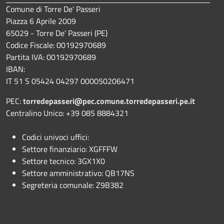
Comune di Torre De' Passeri
Piazza 6 Aprile 2009
65029 - Torre De' Passeri (PE)
Codice Fiscale: 00192970689
Partita IVA: 00192970689
IBAN:
IT 51 S 05424 04297 000050206471
PEC:
torredepasseri@pec.comune.torredepasseri.pe.it
Centralino Unico: +39 085 8884321
Codici univoci uffici:
Settore finanziario: XGFFFW
Settore tecnico: 3GX1X0
Settore amministrativo: QB17NS
Segreteria comunale: Z9B382