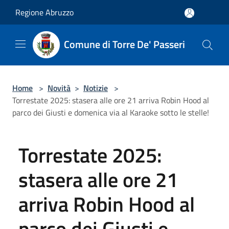
Salta al contenuto principale
Regione Abruzzo
Comune di Torre De' Passeri
Home
>
Novità
>
Notizie
>
Torrestate 2025: stasera alle ore 21 arriva Robin Hood al
parco dei Giusti e domenica via al Karaoke sotto le stelle!
Torrestate 2025:
stasera alle ore 21
arriva Robin Hood al
parco dei Giusti e