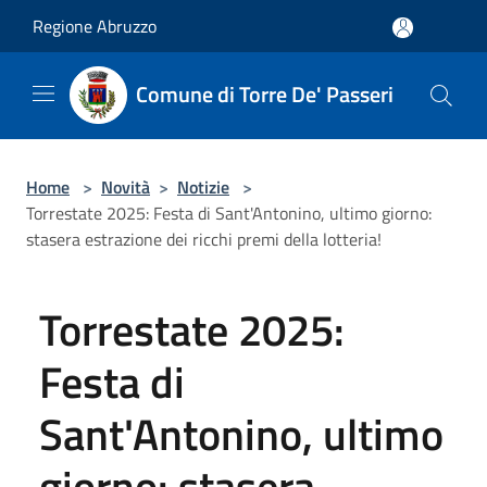
Salta al contenuto principale
Regione Abruzzo
Comune di Torre De' Passeri
Home
>
Novità
>
Notizie
>
Torrestate 2025: Festa di Sant'Antonino, ultimo giorno:
stasera estrazione dei ricchi premi della lotteria!
Torrestate 2025:
Festa di
Sant'Antonino, ultimo
giorno: stasera