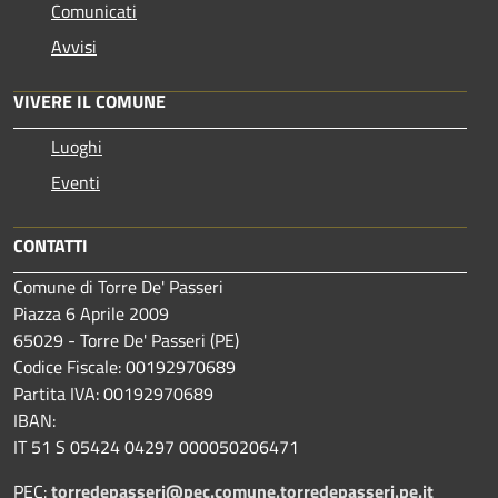
Comunicati
Avvisi
VIVERE IL COMUNE
Luoghi
Eventi
CONTATTI
Comune di Torre De' Passeri
Piazza 6 Aprile 2009
65029 - Torre De' Passeri (PE)
Codice Fiscale: 00192970689
Partita IVA: 00192970689
IBAN:
IT 51 S 05424 04297 000050206471
PEC:
torredepasseri@pec.comune.torredepasseri.pe.it