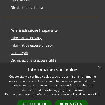
Richiesta assistenza
Amministrazione trasparente
Informativa privacy
Informative estese privacy
Note legali
Dichiarazione di accessibilità
×
Obbiettivi di Accessibilità
Informazioni sui cookie
Questo sito web utilizza cookie tecnici e assimilati strettamente
necessari al corretto funzionamento e alla navigazione del sito,
nonché un cookie tecnico analitico al solo fine di elaborare
informazioni statistiche, aggregate e anonime.
RSS
Copyright © 2026 • Comune di
Per maggiori dettagli, può consultare la cookie policy al seguente
link
Accessibilità
Torre De' Passeri • Powered by
Privacy
Municipium
Accesso
•
RIFIUTA TUTTO
ACCETTA TUTTO