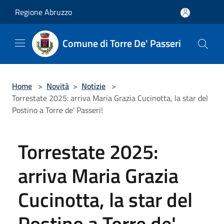
Salta al contenuto principale
Regione Abruzzo
Comune di Torre De' Passeri
Home
>
Novità
>
Notizie
>
Torrestate 2025: arriva Maria Grazia Cucinotta, la star del
Postino a Torre de' Passeri!
Torrestate 2025:
arriva Maria Grazia
Cucinotta, la star del
Postino a Torre de'