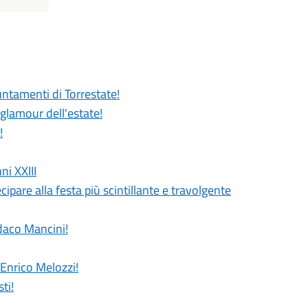
untamenti di Torrestate!
 glamour dell'estate!
!
ni XXIII
cipare alla festa più scintillante e travolgente
ndaco Mancini!
 Enrico Melozzi!
ti!