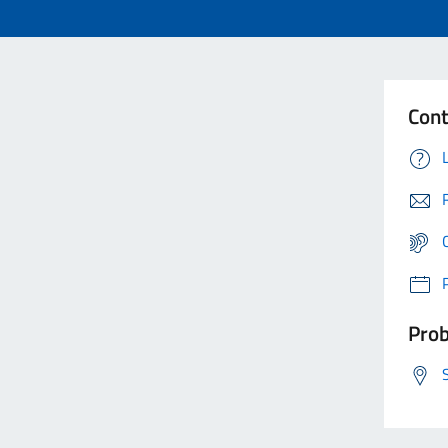
Cont
Prob