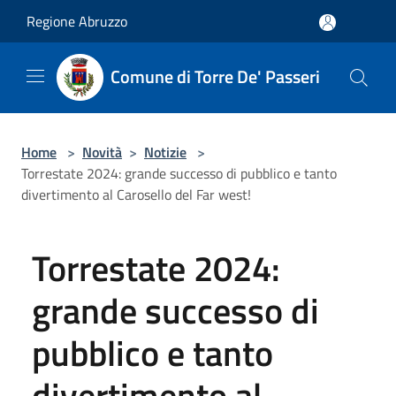
Salta al contenuto principale
Regione Abruzzo
Comune di Torre De' Passeri
Home
>
Novità
>
Notizie
>
Torrestate 2024: grande successo di pubblico e tanto
divertimento al Carosello del Far west!
Torrestate 2024:
grande successo di
pubblico e tanto
divertimento al