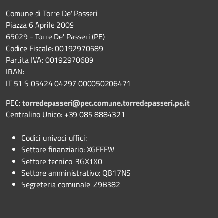
Comune di Torre De' Passeri
Piazza 6 Aprile 2009
65029 - Torre De' Passeri (PE)
Codice Fiscale: 00192970689
Partita IVA: 00192970689
IBAN:
IT 51 S 05424 04297 000050206471
PEC:
torredepasseri@pec.comune.torredepasseri.pe.it
Centralino Unico: +39 085 8884321
Codici univoci uffici:
Settore finanziario: XGFFFW
Settore tecnico: 3GX1X0
Settore amministrativo: QB17NS
Segreteria comunale: Z9B382