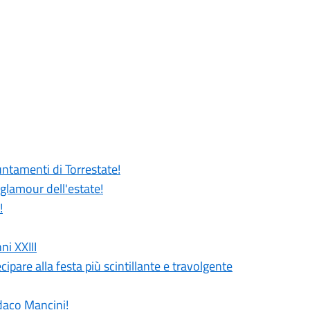
untamenti di Torrestate!
 glamour dell'estate!
!
ni XXIII
cipare alla festa più scintillante e travolgente
ndaco Mancini!