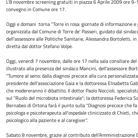
L'8 novembre screening gratuiti in piazza 6 Aprile 2009 ore 9-
convegno in Comune ore 17.
Oggi e domani torna "Torre in rosa: giornate di informazione e p
organizzata dal Comune di Torre de' Passeri, guidato dal sinda
dell'assessore alle Politiche Sanitarie, Alessandra Bortoletti, 
diretta dal dottor Stefano Volpe.
Oggi, venerdì 7 novembre, dalle ore 17 nella sala consiliare del
illustrato alla presenza del sindaco Mancini, dell'assessore Bort
"Tumore al seno: dalla diagnosi precoce alla cura personalizzat
presidente dell'associazione Gaia e la dottoressa Elisabetta Gab
che modereranno il dibattito. Il dottor Paolo Noccioli, specialist
sul "Ruolo del microbiota intestinale"; la dottoressa Federica Sa
Bernabeo di Ortona farà il punto sulla "Diagnosi precoce che fa 
psicologa e psicoterapeuta all'ospedale clinicizzato di Chieti,
psicologico alla paziente e al caregiver".
Sabato 8 novembre, grazie al contributo dell’Amministrazione Co