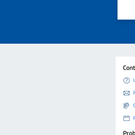
Cont
Prob