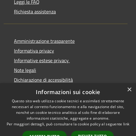
Leggi le FAQ
Richiesta assistenza
Amministrazione trasparente
Informativa privacy
Informative estese privacy
Note legali
Dichiarazione di accessibilità
×
Obbiettivi di Accessibilità
Informazioni sui cookie
Questo sito web utilizza cookie tecnici e assimilati strettamente
necessari al corretto funzionamento e alla navigazione del sito,
nonché un cookie tecnico analitico al solo fine di elaborare
informazioni statistiche, aggregate e anonime.
RSS
Copyright © 2026 • Comune di
Per maggiori dettagli, può consultare la cookie policy al seguente
link
Accessibilità
Torre De' Passeri • Powered by
Privacy
Municipium
Accesso
•