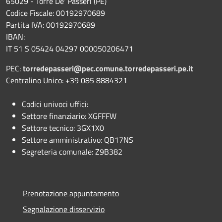
65029 - Torre De' Passeri (PE)
Codice Fiscale: 00192970689
Partita IVA: 00192970689
IBAN:
IT 51 S 05424 04297 000050206471
PEC:
torredepasseri@pec.comune.torredepasseri.pe.it
Centralino Unico: +39 085 8884321
Codici univoci uffici:
Settore finanziario: XGFFFW
Settore tecnico: 3GX1X0
Settore amministrativo: QB17NS
Segreteria comunale: Z9B382
Prenotazione appuntamento
Segnalazione disservizio