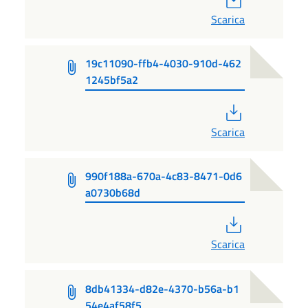
Scarica
19c11090-ffb4-4030-910d-462
1245bf5a2
PDF
Scarica
990f188a-670a-4c83-8471-0d6
a0730b68d
PDF
Scarica
8db41334-d82e-4370-b56a-b1
54e4af58f5