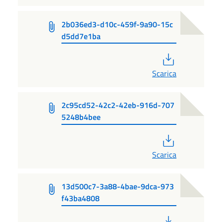
2b036ed3-d10c-459f-9a90-15c
d5dd7e1ba
PDF
Scarica
2c95cd52-42c2-42eb-916d-707
5248b4bee
PDF
Scarica
13d500c7-3a88-4bae-9dca-973
f43ba4808
PDF