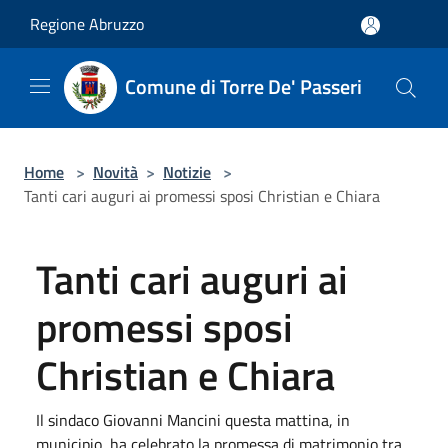
Salta al contenuto principale
Regione Abruzzo
Comune di Torre De' Passeri
Home
>
Novità
>
Notizie
>
Tanti cari auguri ai promessi sposi Christian e Chiara
Tanti cari auguri ai
promessi sposi
Christian e Chiara
Il sindaco Giovanni Mancini questa mattina, in
municipio, ha celebrato la promessa di matrimonio tra