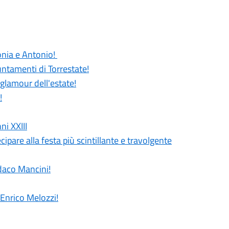
Sonia e Antonio!
untamenti di Torrestate!
 glamour dell'estate!
!
ni XXIII
cipare alla festa più scintillante e travolgente
ndaco Mancini!
 Enrico Melozzi!