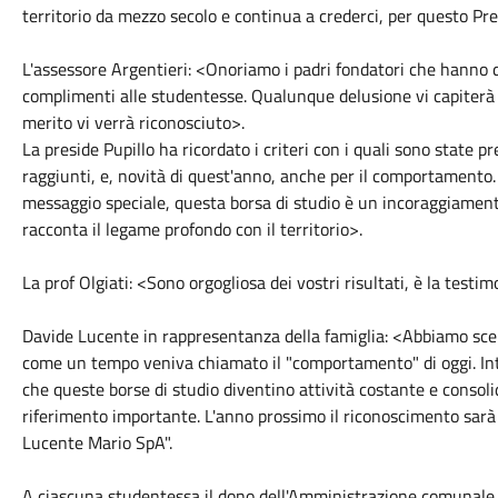
territorio da mezzo secolo e continua a crederci, per questo Pr
L'assessore Argentieri: <Onoriamo i padri fondatori che hanno de
complimenti alle studentesse. Qualunque delusione vi capiterà n
merito vi verrà riconosciuto>.
La preside Pupillo ha ricordato i criteri con i quali sono state pr
raggiunti, e, novità di quest'anno, anche per il comportamento.
messaggio speciale, questa borsa di studio è un incoraggiamento 
racconta il legame profondo con il territorio>.
La prof Olgiati: <Sono orgogliosa dei vostri risultati, è la tes
Davide Lucente in rappresentanza della famiglia: <Abbiamo scelt
come un tempo veniva chiamato il "comportamento" di oggi. In
che queste borse di studio diventino attività costante e consoli
riferimento importante. L'anno prossimo il riconoscimento sarà u
Lucente Mario SpA".
A ciascuna studentessa il dono dell'Amministrazione comunale di