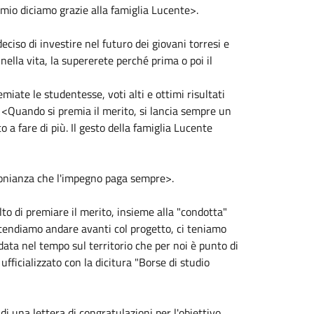
emio diciamo grazie alla famiglia Lucente>.
ciso di investire nel futuro dei giovani torresi e
ella vita, la supererete perché prima o poi il
emiate le studentesse, voti alti e ottimi risultati
 <Quando si premia il merito, si lancia sempre un
a fare di più. Il gesto della famiglia Lucente
timonianza che l'impegno paga sempre>.
o di premiare il merito, insieme alla "condotta"
tendiamo andare avanti col progetto, ci teniamo
data nel tempo sul territorio che per noi è punto di
fficializzato con la dicitura "Borse di studio
 una lettera di congratulazioni per l'obiettivo