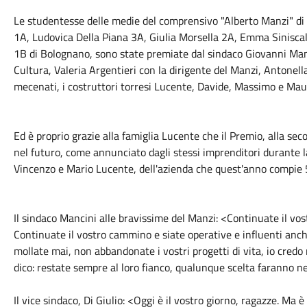
Le studentesse delle medie del comprensivo "Alberto Manzi" di T
1A, Ludovica Della Piana 3A, Giulia Morsella 2A, Emma Siniscalch
1B di Bolognano, sono state premiate dal sindaco Giovanni Mancin
Cultura, Valeria Argentieri con la dirigente del Manzi, Antonell
mecenati, i costruttori torresi Lucente, Davide, Massimo e Mau
Ed è proprio grazie alla famiglia Lucente che il Premio, alla se
nel futuro, come annunciato dagli stessi imprenditori durante l
Vincenzo e Mario Lucente, dell'azienda che quest'anno compie 50
Il sindaco Mancini alle bravissime del Manzi: <Continuate il vo
Continuate il vostro cammino e siate operative e influenti anch
mollate mai, non abbandonate i vostri progetti di vita, io credo 
dico: restate sempre al loro fianco, qualunque scelta faranno ne
Il vice sindaco, Di Giulio: <Oggi è il vostro giorno, ragazze. Ma è