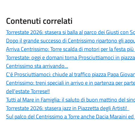
Contenuti correlati
Torrestate 2026: stasera si balla al parco dei Giusti con 
Dopo il grande successo di Centrissimo ripartono gli app
Arriva Centrissimo: Torre scalda di motori per la festa più
Torrestate: oggi e domani torna Prosciuttiamoci in piazza
Centrissimo sta arrivando...
C'é Prosciuttiamoci: chiude al traffico piazza Papa Giovan
Centrissimo: treni speciali in arrivo e in partenza per parte
dell'estate Torrese!!
Tutti al Mare in Famiglia: il saluto di buon mattino del si
Torrestate 2026: stasera jazz in Piazzetta degli Artisti!
Sul palco del Centrissimo a Torre anche Dacia Maraini ed