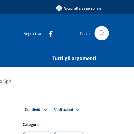
Accedi all'area personale
Seguici su
Cerca
Tutti gli argomenti
io SpA
Condividi
Vedi azioni
Categorie: