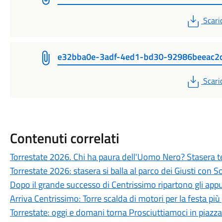
PDF
Scari
e32bba0e-3adf-4ed1-bd30-92986beeac2
PDF
Scari
Contenuti correlati
Torrestate 2026. Chi ha paura dell'Uomo Nero? Stasera te
Torrestate 2026: stasera si balla al parco dei Giusti con 
Dopo il grande successo di Centrissimo ripartono gli app
Arriva Centrissimo: Torre scalda di motori per la festa più
Torrestate: oggi e domani torna Prosciuttiamoci in piazza