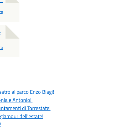
ca
c
ca
atro al parco Enzo Biagi!
Sonia e Antonio!
untamenti di Torrestate!
 glamour dell'estate!
!