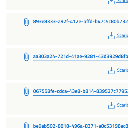
Scari
893e8333-a92f-412e-bffd-b47c5c80b732
PDF
Scari
aa303a24-721d-41ae-9281-43d3929d8f
PDF
Scari
067558fe-cdca-43e8-b814-839527c7795
PDF
Scari
be9eb502-8818-496a-8371-a8c53198ac