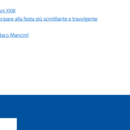
ni XXIII
cipare alla festa più scintillante e travolgente
ndaco Mancini!