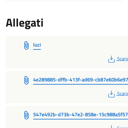
Allegati
luci
PDF
Scari
4e289885-dffb-413f-ad69-cb87e60b6e9
PDF
Scari
547e492b-d73b-47e2-858e-15c988a5f57
PDF