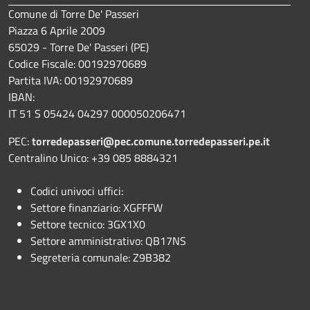
Comune di Torre De' Passeri
Piazza 6 Aprile 2009
65029 - Torre De' Passeri (PE)
Codice Fiscale: 00192970689
Partita IVA: 00192970689
IBAN:
IT 51 S 05424 04297 000050206471
PEC:
torredepasseri@pec.comune.torredepasseri.pe.it
Centralino Unico: +39 085 8884321
Codici univoci uffici:
Settore finanziario: XGFFFW
Settore tecnico: 3GX1X0
Settore amministrativo: QB17NS
Segreteria comunale: Z9B382