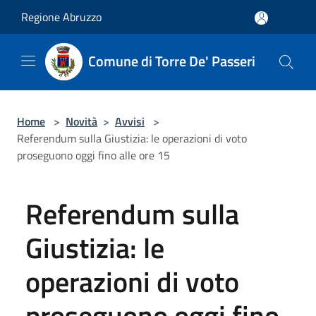
Salta al contenuto principale
Regione Abruzzo
Comune di Torre De' Passeri
Home
>
Novità
>
Avvisi
>
Referendum sulla Giustizia: le operazioni di voto
proseguono oggi fino alle ore 15
Referendum sulla
Giustizia: le
operazioni di voto
proseguono oggi fino