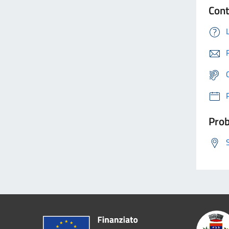
Cont
Prob