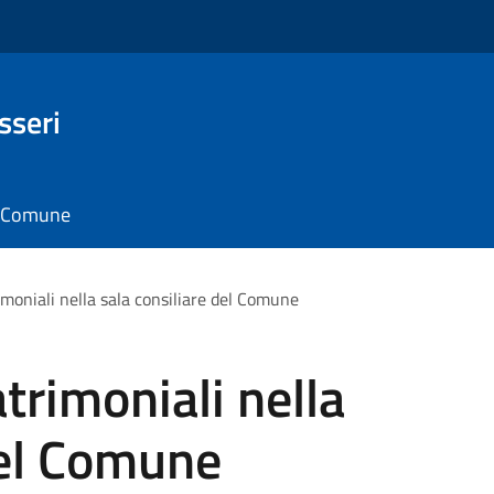
sseri
il Comune
moniali nella sala consiliare del Comune
trimoniali nella
del Comune