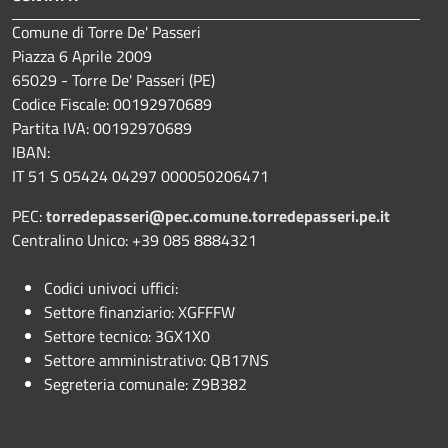
Comune di Torre De' Passeri
Piazza 6 Aprile 2009
65029 - Torre De' Passeri (PE)
Codice Fiscale: 00192970689
Partita IVA: 00192970689
IBAN:
IT 51 S 05424 04297 000050206471
PEC:
torredepasseri@pec.comune.torredepasseri.pe.it
Centralino Unico: +39 085 8884321
Codici univoci uffici:
Settore finanziario: XGFFFW
Settore tecnico: 3GX1X0
Settore amministrativo: QB17NS
Segreteria comunale: Z9B382