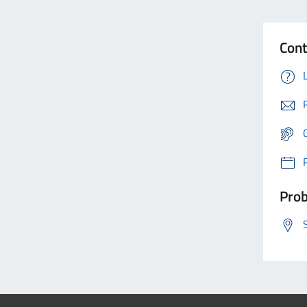
Cont
Prob