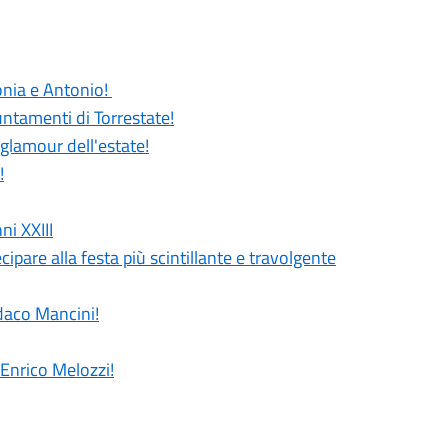
Sonia e Antonio!
untamenti di Torrestate!
 glamour dell'estate!
!
ni XXIII
cipare alla festa più scintillante e travolgente
ndaco Mancini!
 Enrico Melozzi!