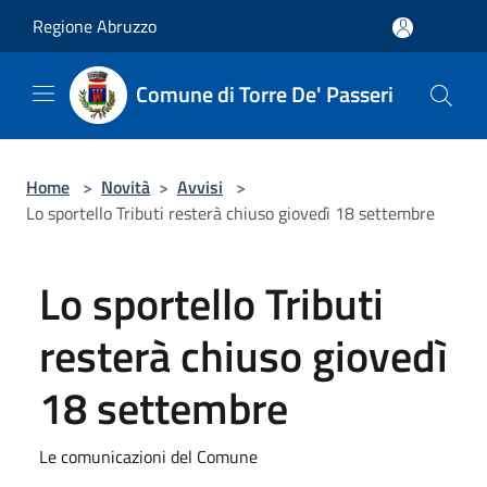
Salta al contenuto principale
Regione Abruzzo
Comune di Torre De' Passeri
Home
>
Novità
>
Avvisi
>
Lo sportello Tributi resterà chiuso giovedì 18 settembre
Lo sportello Tributi
resterà chiuso giovedì
18 settembre
Le comunicazioni del Comune