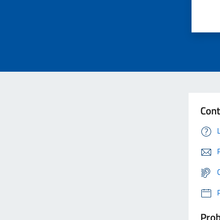
Cont
Prob