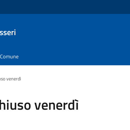
sseri
il Comune
iuso venerdì
 chiuso venerdì