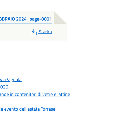
EBBRAIO 2024_page-0001
PDF
Scarica
 via Vignola
 2026
nde in contenitori di vetro e lattine
de evento dell'estate Torrese!