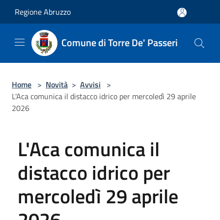
Salta al contenuto principale
Regione Abruzzo
Comune di Torre De' Passeri
Home
>
Novità
>
Avvisi
>
L'Aca comunica il distacco idrico per mercoledì 29 aprile
2026
L'Aca comunica il
distacco idrico per
mercoledì 29 aprile
2026