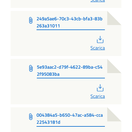
249a5ae6-70c3-43cb-bfa3-83b
263a31011
PDF
Scarica
5e93aac2-d79f-4622-89ba-c54
2f95083ba
PDF
Scarica
004384a5-b650-47ac-a584-cca
22543181d