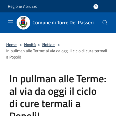
Salta al contenuto principale
Regione Abruzzo
Comune di Torre De' Passeri
Home
>
Novità
>
Notizie
>
In pullman alle Terme: al via da oggi il ciclo di cure termali
a Popoli!
In pullman alle Terme:
al via da oggi il ciclo
di cure termali a
Popoli!