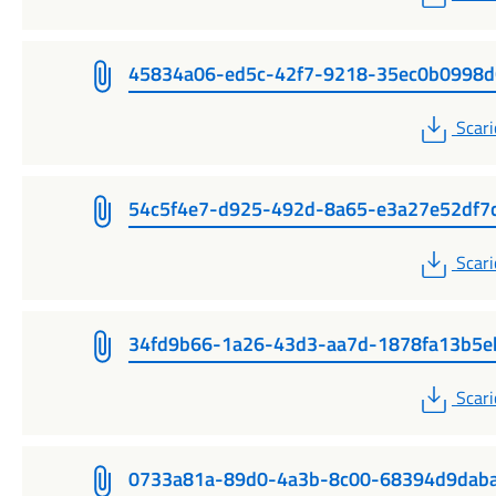
45834a06-ed5c-42f7-9218-35ec0b0998d
PDF
Scari
54c5f4e7-d925-492d-8a65-e3a27e52df7
PDF
Scari
34fd9b66-1a26-43d3-aa7d-1878fa13b5e
PDF
Scari
0733a81a-89d0-4a3b-8c00-68394d9dab