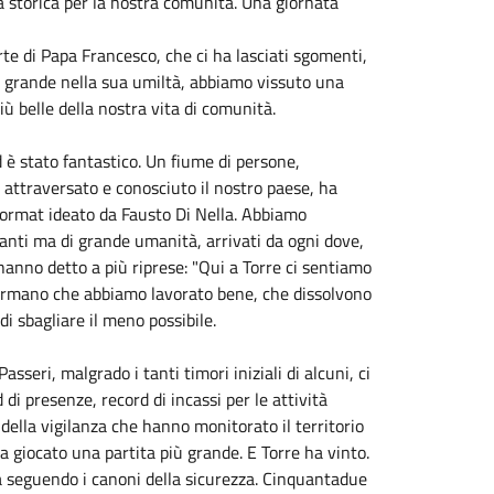
a storica per la nostra comunità. Una giornata
rte di Papa Francesco, che ci ha lasciati sgomenti,
to, grande nella sua umiltà, abbiamo vissuto una
ù belle della nostra vita di comunità.
d è stato fantastico. Un fiume di persone,
a attraversato e conosciuto il nostro paese, ha
 format ideato da Fausto Di Nella. Abbiamo
aganti ma di grande umanità, arrivati da ogni dove,
 hanno detto a più riprese: "Qui a Torre ci sentiamo
onfermano che abbiamo lavorato bene, che dissolvono
i sbagliare il meno possibile.
sseri, malgrado i tanti timori iniziali di alcuni, ci
di presenze, record di incassi per le attività
ella vigilanza che hanno monitorato il territorio
 ha giocato una partita più grande. E Torre ha vinto.
lta seguendo i canoni della sicurezza. Cinquantadue