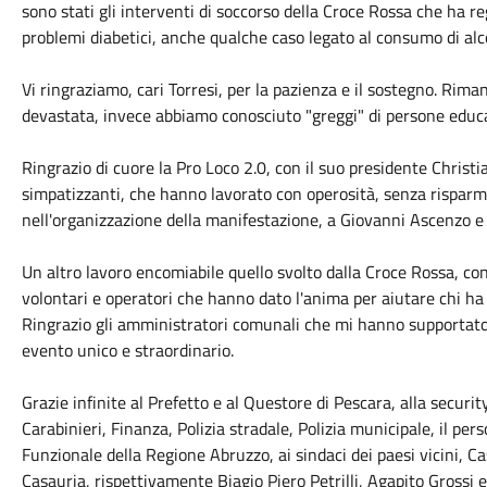
sono stati gli interventi di soccorso della Croce Rossa che ha r
problemi diabetici, anche qualche caso legato al consumo di alc
Vi ringraziamo, cari Torresi, per la pazienza e il sostegno. Rim
devastata, invece abbiamo conosciuto "greggi" di persone educate
Ringrazio di cuore la Pro Loco 2.0, con il suo presidente Christian
simpatizzanti, che hanno lavorato con operosità, senza risparm
nell'organizzazione della manifestazione, a Giovanni Ascenzo e 
Un altro lavoro encomiabile quello svolto dalla Croce Rossa, con 
volontari e operatori che hanno dato l'anima per aiutare chi ha
Ringrazio gli amministratori comunali che mi hanno supportato
evento unico e straordinario.
Grazie infinite al Prefetto e al Questore di Pescara, alla security
Carabinieri, Finanza, Polizia stradale, Polizia municipale, il per
Funzionale della Regione Abruzzo, ai sindaci dei paesi vicini, C
Casauria, rispettivamente Biagio Piero Petrilli, Agapito Grossi e 