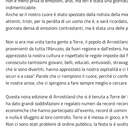
non è meno priva di emozioni, anzi, ma ieri è stata una giornat
indimenticabile.
Anche se il nostro cuore è stato spezzato dalla notizia della mo
attoniti, tristi, per la perdita di un uomo che è, e sarà ricorda
giornata densa di emozioni contrastanti, ma è stata una delle pi
Non si era mai vista tanta gente a Torre, il popolo di Arrostilan
provenienti da tutta l'Abruzzo, da fuori regione e dall'estero, h
apprezzato la nostra cultura e rispettato le regole imposte dal
conosciuto tantissimi giovani, belli, educati, entusiasti, strav
che si sono divertiti, hanno apprezzato la nostra ospitalità e ci
sicuri e a casa". Parole che ci riempiono il cuore, perché ci c
le nostre ansie, che ci spingono a fare sempre meglio e cercare d
Questa nona edizione di Arrostiland che si è tenuta a Torre de' Pa
ha dato grandi soddisfazioni e regalato numeri da record: record 
economiche che hanno partecipato all'evento, record di uomini d
e nulla è sfuggito al loro controllo. Torre si è messa in gioco, e
Non ci sono stati problemi di ordine pubblico, la festa si è svo