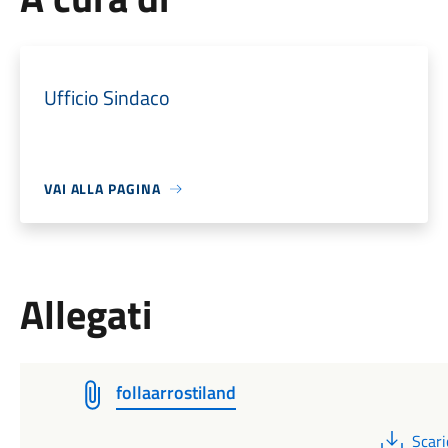
Ufficio Sindaco
VAI ALLA PAGINA
Allegati
follaarrostiland
PDF
Scari