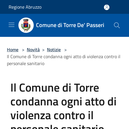
Salta al contenuto principale
Regione Abruzzo
Comune di Torre De' Passeri
Home
>
Novità
>
Notizie
>
Il Comune di Torre condanna ogni atto di violenza contro il
personale sanitario
Il Comune di Torre
condanna ogni atto di
violenza contro il
personale sanitario