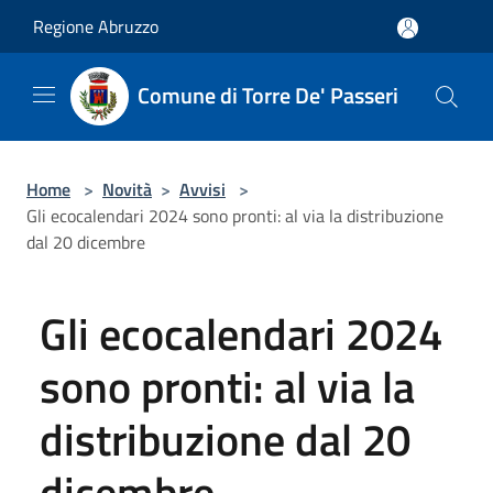
Salta al contenuto principale
Regione Abruzzo
Comune di Torre De' Passeri
Home
>
Novità
>
Avvisi
>
Gli ecocalendari 2024 sono pronti: al via la distribuzione
dal 20 dicembre
Gli ecocalendari 2024
sono pronti: al via la
distribuzione dal 20
dicembre