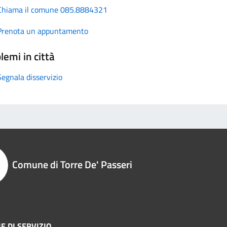
Chiama il comune 085.8884321
Prenota un appuntamento
lemi in città
Segnala disservizio
Comune di Torre De' Passeri
E DI SERVIZIO