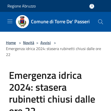
Salta al contenuto principale
Regione Abruzzo
Comune di Torre De' Passeri
Home
>
Novità
>
Avvisi
>
Emergenza idrica 2024: stasera rubinetti chiusi dalle ore
22
Emergenza idrica
2024: stasera
rubinetti chiusi dalle
ore 22