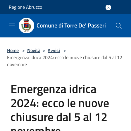
Salta al contenuto principale
Regione Abruzzo
Comune di Torre De' Passeri
Home
>
Novità
>
Avvisi
>
Emergenza idrica 2024: ecco le nuove chiusure dal 5 al 12
novembre
Emergenza idrica
2024: ecco le nuove
chiusure dal 5 al 12
novembre