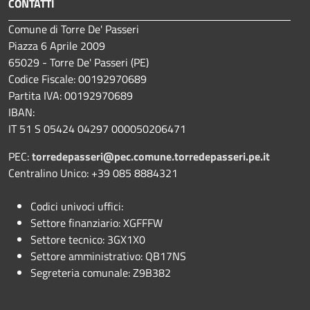
CONTATTI
Comune di Torre De' Passeri
Piazza 6 Aprile 2009
65029 - Torre De' Passeri (PE)
Codice Fiscale: 00192970689
Partita IVA: 00192970689
IBAN:
IT 51 S 05424 04297 000050206471
PEC:
torredepasseri@pec.comune.torredepasseri.pe.it
Centralino Unico: +39 085 8884321
Codici univoci uffici:
Settore finanziario: XGFFFW
Settore tecnico: 3GX1X0
Settore amministrativo: QB17NS
Segreteria comunale: Z9B382