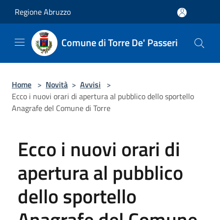
Salta al contenuto principale
Regione Abruzzo
Comune di Torre De' Passeri
Home
>
Novità
>
Avvisi
>
Ecco i nuovi orari di apertura al pubblico dello sportello
Anagrafe del Comune di Torre
Ecco i nuovi orari di
apertura al pubblico
dello sportello
Anagrafe del Comune