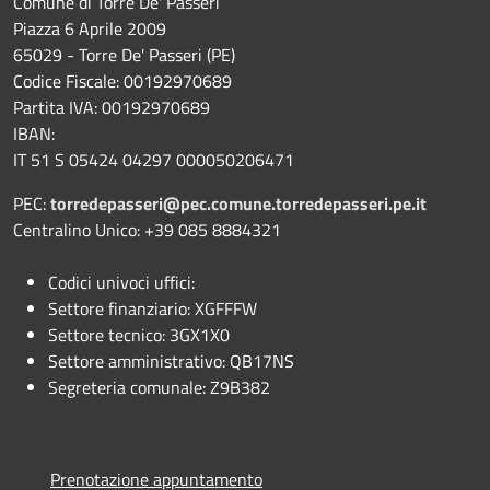
Comune di Torre De' Passeri
Piazza 6 Aprile 2009
65029 - Torre De' Passeri (PE)
Codice Fiscale: 00192970689
Partita IVA: 00192970689
IBAN:
IT 51 S 05424 04297 000050206471
PEC:
torredepasseri@pec.comune.torredepasseri.pe.it
Centralino Unico: +39 085 8884321
Codici univoci uffici:
Settore finanziario: XGFFFW
Settore tecnico: 3GX1X0
Settore amministrativo: QB17NS
Segreteria comunale: Z9B382
Prenotazione appuntamento