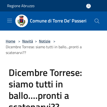
Salta al contenuto principale
Regione Abruzzo
Comune di Torre De' Passeri
Home
>
Novità
>
Notizie
>
Dicembre Torrese: siamo tutti in ballo....pronti a
scatenarvi??
Dicembre Torrese:
siamo tutti in
ballo....pronti a
scatenarvi??