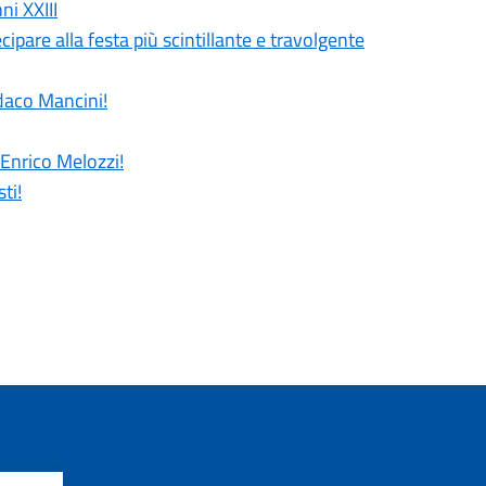
ni XXIII
cipare alla festa più scintillante e travolgente
ndaco Mancini!
 Enrico Melozzi!
ti!