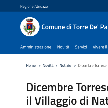
Salta al contenuto principale
Regione Abruzzo
Comune di Torre De' Pa
Amministrazione
Novità
Servizi
Vivere 
Home
>
Novità
>
Notizie
>
Dicembre Torrese: o
Dicembre Torrese
il Villaggio di Na