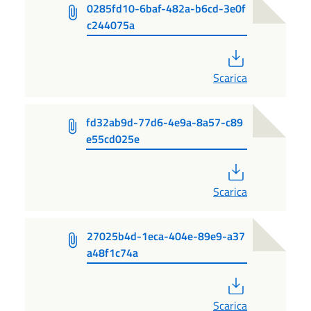
0285fd10-6baf-482a-b6cd-3e0f
c244075a
PDF
Scarica
fd32ab9d-77d6-4e9a-8a57-c89
e55cd025e
PDF
Scarica
27025b4d-1eca-404e-89e9-a37
a48f1c74a
PDF
Scarica