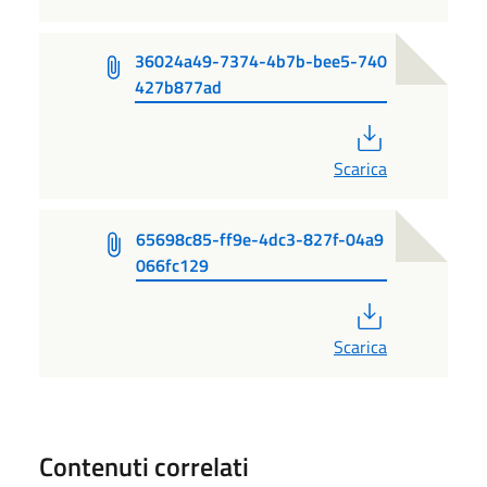
36024a49-7374-4b7b-bee5-740
427b877ad
PDF
Scarica
65698c85-ff9e-4dc3-827f-04a9
066fc129
PDF
Scarica
Contenuti correlati