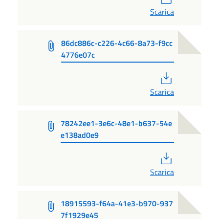
Scarica
86dc886c-c226-4c66-8a73-f9cc
4776e07c
PDF
Scarica
78242ee1-3e6c-48e1-b637-54e
e138ad0e9
PDF
Scarica
18915593-f64a-41e3-b970-937
7f1929e45