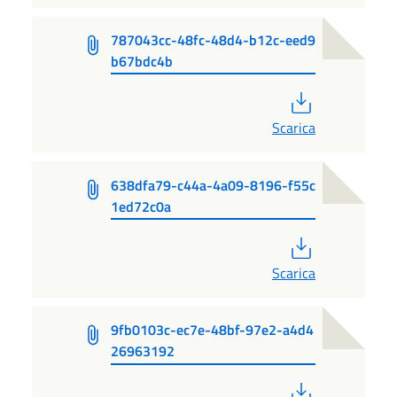
787043cc-48fc-48d4-b12c-eed9
b67bdc4b
PDF
Scarica
638dfa79-c44a-4a09-8196-f55c
1ed72c0a
PDF
Scarica
9fb0103c-ec7e-48bf-97e2-a4d4
26963192
PDF