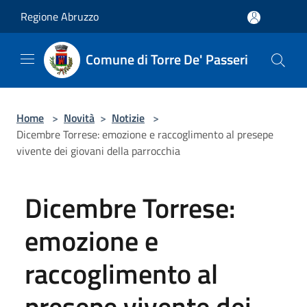
Salta al contenuto principale
Regione Abruzzo
Comune di Torre De' Passeri
Home
>
Novità
>
Notizie
>
Dicembre Torrese: emozione e raccoglimento al presepe
vivente dei giovani della parrocchia
Dicembre Torrese:
emozione e
raccoglimento al
presepe vivente dei