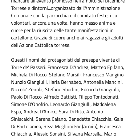
mancare all'evento promosso nell'ambito del Dicembre
Torrese e dintorni...organizzato dall'Amministrazione
Comunale con la parrocchia e il comitato feste, i cui
volontari, ancora una volta, hanno messo anima e
cuore per la riuscita delle tante manifestazioni in
cartellone. Grazie di cuore anche ai ragazzi e gli adulti
dell'Azione Cattolica torrese.
Questi i nomi dei protagonisti del presepe vivente di
Torre de' Passeri: Francesca D'Andrea, Matteo Epifano,
Michela Di Rocco, Stefano Marsili, Francesco Mangino,
Nunzio Giangiulli, Ilaria Bernabeo, Antonella Mancini,
Niccolo' Zenobi, Stefano Sborlini, Edoardo Giangiulli,
Paolo Di Rocco, Alfredo Battisti, Filippo Tontodonati,
Simone D'Onofrio, Leonardo Giangiulli, Maddalena
Espa, Andrea D'Amico, Sara Di Rito, Antonio
Siniscalchi, Serena Caiano, Benedetta Chiacchia, Gaia
Di Bartolomeo, Reza Moghimi Far (Armin), Francesca
Chiacchia, Alessio Sonsini, Silvana Martella, Mario