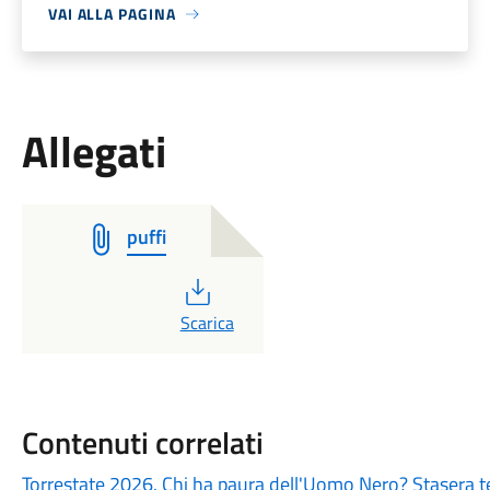
VAI ALLA PAGINA
Allegati
puffi
PDF
Scarica
Contenuti correlati
Torrestate 2026. Chi ha paura dell'Uomo Nero? Stasera te