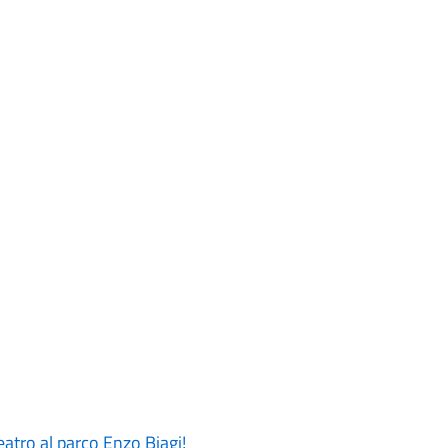
atro al parco Enzo Biagi!