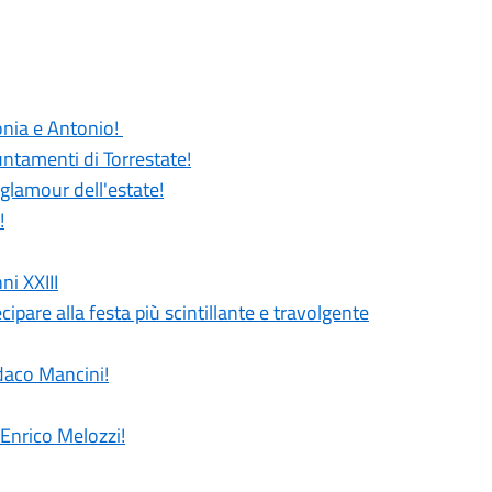
Sonia e Antonio!
untamenti di Torrestate!
 glamour dell'estate!
!
ni XXIII
cipare alla festa più scintillante e travolgente
ndaco Mancini!
 Enrico Melozzi!