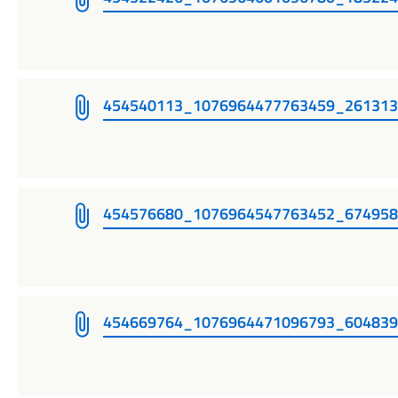
454540113_1076964477763459_26131
454576680_1076964547763452_67495
454669764_1076964471096793_60483