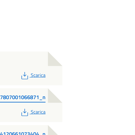
PDF
Scarica
47807001066871_n
PDF
Scarica
44120661073404_n