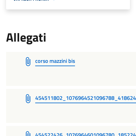
Allegati
corso mazzini bis
454511802_1076964521096788_41862
454522426_1076964601096780_18522