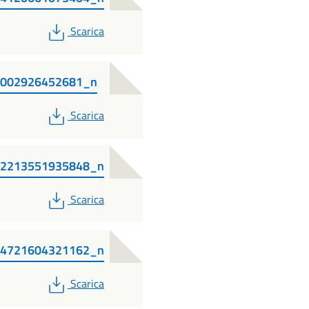
PDF
Scarica
3002926452681_n
PDF
Scarica
82213551935848_n
PDF
Scarica
94721604321162_n
PDF
Scarica