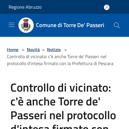
Salta al contenuto principale
Regione Abruzzo
Comune di Torre De' Passeri
Home
>
Novità
>
Notizie
>
Controllo di vicinato: c'è anche Torre de' Passeri nel
protocollo d'intesa firmato con la Prefettura di Pescara
Controllo di vicinato:
c'è anche Torre de'
Passeri nel protocollo
d'intesa firmato con