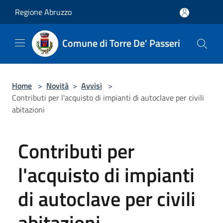
Salta al contenuto principale
Regione Abruzzo
Comune di Torre De' Passeri
Home
>
Novità
>
Avvisi
>
Contributi per l'acquisto di impianti di autoclave per civili
abitazioni
Contributi per
l'acquisto di impianti
di autoclave per civili
abitazioni