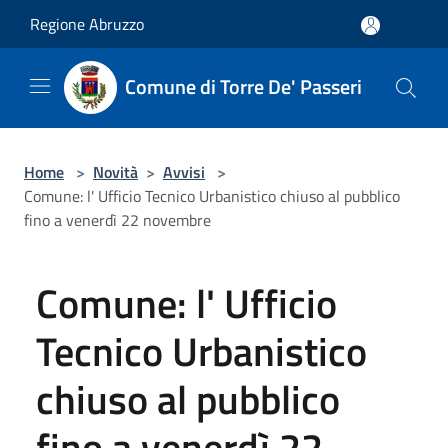
Salta al contenuto principale
Regione Abruzzo
Comune di Torre De' Passeri
Home
>
Novità
>
Avvisi
>
Comune: l' Ufficio Tecnico Urbanistico chiuso al pubblico
fino a venerdì 22 novembre
Comune: l' Ufficio
Tecnico Urbanistico
chiuso al pubblico
fino a venerdì 22