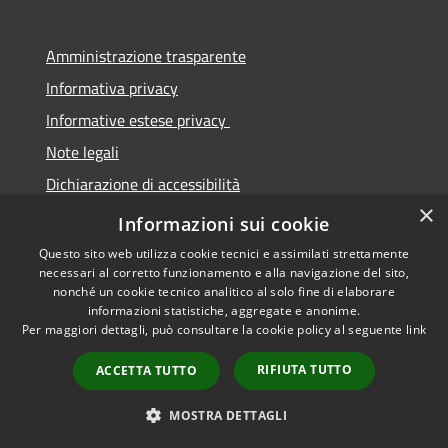
Amministrazione trasparente
Informativa privacy
Informative estese privacy
Note legali
Dichiarazione di accessibilità
×
Obbiettivi di Accessibilità
Informazioni sui cookie
Questo sito web utilizza cookie tecnici e assimilati strettamente
necessari al corretto funzionamento e alla navigazione del sito,
nonché un cookie tecnico analitico al solo fine di elaborare
informazioni statistiche, aggregate e anonime.
RSS
Copyright © 2026 • Comune di
Per maggiori dettagli, può consultare la cookie policy al seguente
link
Accessibilità
Torre De' Passeri • Powered by
Privacy
Municipium
Accesso
•
RIFIUTA TUTTO
ACCETTA TUTTO
Cookie
redazione
Mappa del sito
MOSTRA DETTAGLI