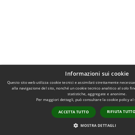
Informazioni sui cookie
Questo sito web utilizza cookie tecnici e assimilati strettamente necessa
alla navigazione del sito, nonché un cookie tecnico analitico al solo fi
statistiche, aggregate e anonime.
Per maggiori dettagli, può consultare la cookie policy a
RIFIUTA TUTT
ACCETTA TUTTO
MOSTRA DETTAGLI