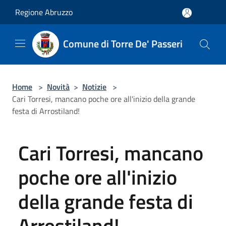
Salta al contenuto principale
Regione Abruzzo
Comune di Torre De' Passeri
Home
>
Novità
>
Notizie
>
Cari Torresi, mancano poche ore all'inizio della grande
festa di Arrostiland!
Cari Torresi, mancano
poche ore all'inizio
della grande festa di
Arrostiland!